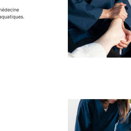
 médecine
 aquatiques.