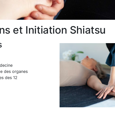
s et Initiation Shiatsu
s
édecine
que des organes
ues des 12