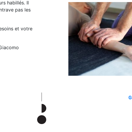
s habillés. Il
ntrave pas les
esoins et votre
z Giacomo
G