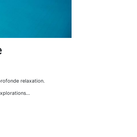
e
rofonde relaxation.
explorations…