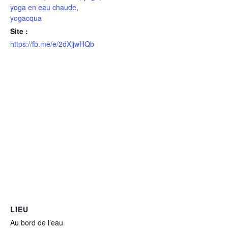
yoga en eau chaude
,
yogacqua
Site :
https://fb.me/e/2dXjjwHQb
LIEU
Au bord de l’eau