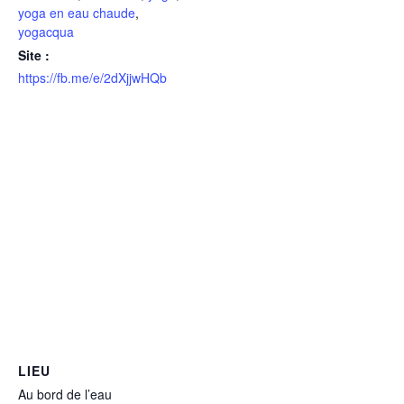
yoga en eau chaude
,
yogacqua
Site :
https://fb.me/e/2dXjjwHQb
LIEU
Au bord de l’eau