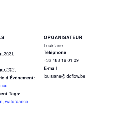
LS
ORGANISATEUR
Louisiane
Téléphone
re 2021
+32 488 16 01 09
E-mail
bre 2021
louisiane@idoflow.be
rie d’Évènement:
ance
ent Tags:
on
,
waterdance