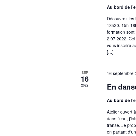
Au bord de l'
v
Découvrez les 
i
13h30. 15h-18h
g
formation sont l
2.07.2022. Cett
a
vous inscrire a
t
[…]
i
SEP
16 septembre 
o
16
En danse
n
2022
d
Au bord de l'
e
Atelier ouvert 
v
dans l'eau, j'i
transe. Je pro
u
en partant d'un