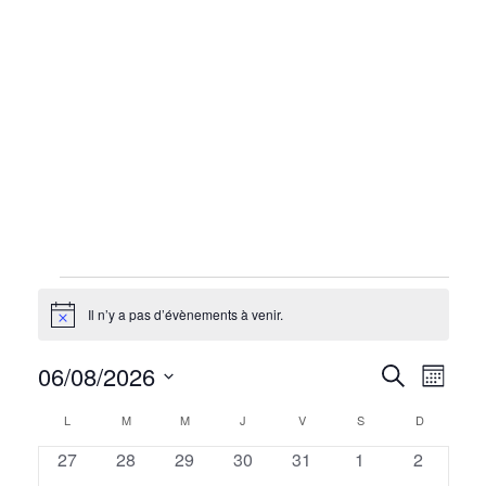
Il n’y a pas d’évènements à venir.
Notice
N
06/08/2026
R
Recherche
Mois
a
Sélectionnez
e
C
L
M
M
J
V
S
D
v
une
c
0
0
0
0
0
0
0
date.
27
28
29
30
31
1
2
a
i
évènements
évènements
évènements
évènements
évènements
évènements
évèneme