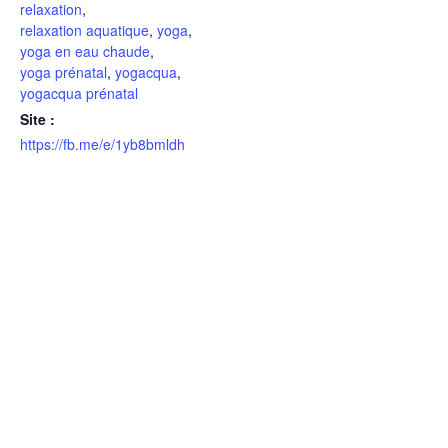
relaxation
,
relaxation aquatique
,
yoga
,
yoga en eau chaude
,
yoga prénatal
,
yogacqua
,
yogacqua prénatal
Site :
https://fb.me/e/1yb8bmldh