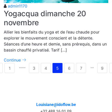
admin1170
Yogacqua dimanche 20
novembre
Allier les bienfaits du yoga et de l’eau chaude pour
explorer le mouvement conscient et la détente.
Séances d’une heure et demie, sans prérequis, dans un
bassin chauffé privatisé. Tarif […]
Continue
……
…
1
3
4
5
6
7
9
Louisiane@idoflow.be
+32 488 16 01 09